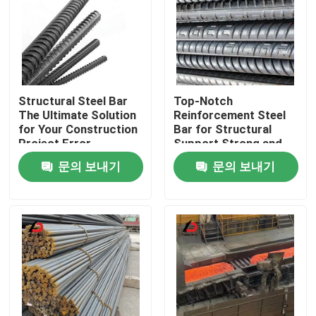
Structural Steel Bar
Top-Notch
The Ultimate Solution
Reinforcement Steel
for Your Construction
Bar for Structural
Project Error
Support Strong and
Message Forbidden
Dependable
문의 보내기
문의 보내기
집
제품
비디오