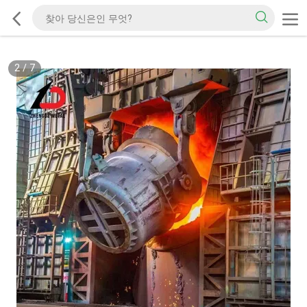
2
/
7