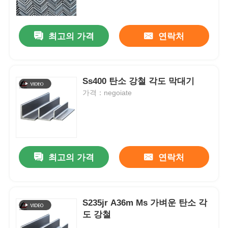
우리 에 관한 것
최고의 가격
연락처
공장 투어
Ss400 탄소 강철 각도 막대기
가격：negoiate
품질 관리
뉴스
최고의 가격
연락처
사건
인용 을 요청 하십시오
S235jr A36m Ms 가벼운 탄소 각
도 강철
진료된 철 코일