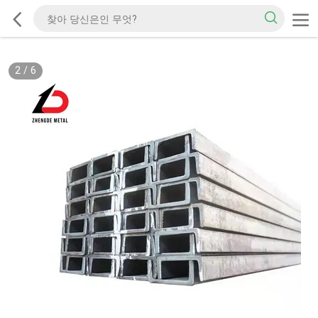
2
/
6