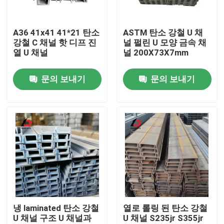
우리 에 관한 것
A36 41x41 41*21 탄소
ASTM 탄소 강철 U 채
강철 C 채널 핫 디프 진
널 펄린 U 모양 금속 채
열 U 채널
널 200X73X7mm
공장 투어
문의 보내기
문의 보내기
품질 관리
뉴스
사건
인용 을 요청 하십시오
냉 laminated 탄소 강철
열로 롤링 된 탄소 강철
U 채널 구조 U 채널과
U 채널 S235jr S355jr
진료된 철 코일