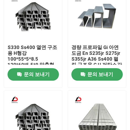
S330 Ss400 열연 구조
경량 프로파일 Gi 아연
용 H형강
도금 En S235jr S275jr
100*55*5*8.5
S355jr A36 Ss400 펄
120*60*5.5*9 맞춤형
린 구조용 C U 저탄소강
Cu 채널강
채널
문의 보내기
문의 보내기
집
제품
비디오