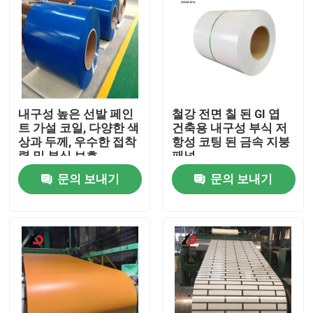
내구성 높은 선발 페인
철강 전면 칠 된 GI 엽
트 가설 코일, 다양한 색
건축용 내구성 부식 저
상과 두께, 우수한 접착
항성 코팅 된 금속 지붕
력 및 부식 보호
패널
문의 보내기
문의 보내기
집
제품
비디오