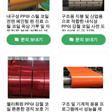
우리 에 관한 것
내구성 PPGI 스틸 코일
구조용 지붕 및 산업용
전면 페인팅 된 진료 스
으로 적합한 내식성
틸 코일 옥상 가루 및 자
PPGI 강철 코일 사전 도
공장 투어
동차용 부패 저항성 재
장 아연 도금 강판
료
문의 보내기
문의 보내기
품질 관리
뉴스
사건
인용 을 요청 하십시오
젤리화된 PPGI 강철 코
구조 및 기계적 응용 프
일 튼튼한 경직 보호 기
로그램에서 성능을 제
진료된 철 코일