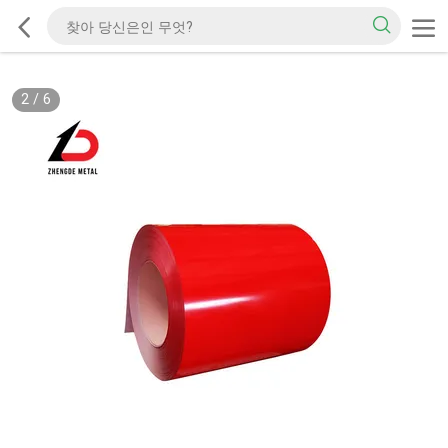
2
/
6