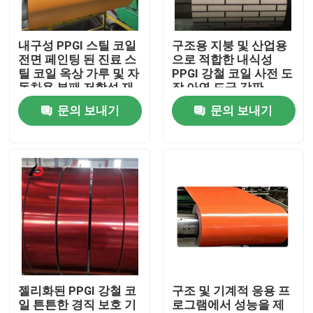
우리 에 관한 것
내구성 PPGI 스틸 코일
구조용 지붕 및 산업용
전면 페인팅 된 진료 스
으로 적합한 내식성
틸 코일 옥상 가루 및 자
PPGI 강철 코일 사전 도
공장 투어
동차용 부패 저항성 재
장 아연 도금 강판
료
문의 보내기
문의 보내기
품질 관리
뉴스
사건
인용 을 요청 하십시오
젤리화된 PPGI 강철 코
구조 및 기계적 응용 프
일 튼튼한 경직 보호 기
로그램에서 성능을 제
진료된 철 코일