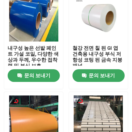
내구성 높은 선발 페인
철강 전면 칠 된 GI 엽
트 가설 코일, 다양한 색
건축용 내구성 부식 저
상과 두께, 우수한 접착
항성 코팅 된 금속 지붕
력 및 부식 보호
패널
문의 보내기
문의 보내기
집
제품
비디오