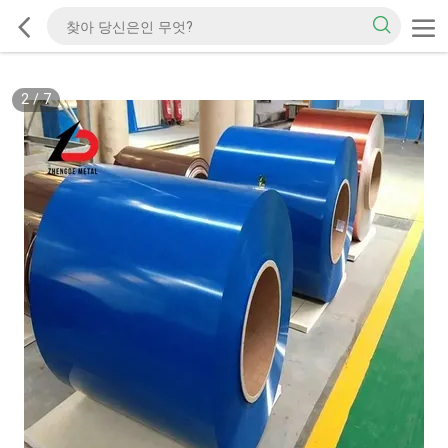
2
/
7