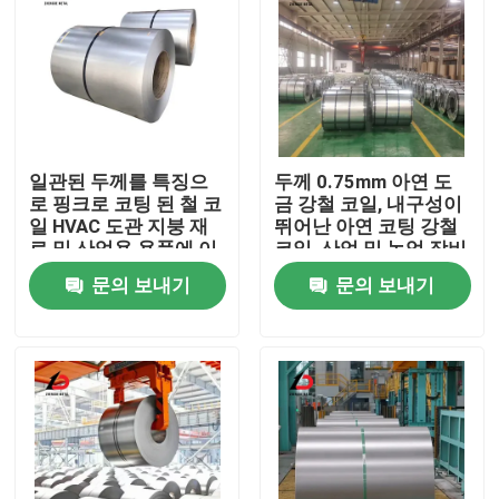
일관된 두께를 특징으
두께 0.75mm 아연 도
로 핑크로 코팅 된 철 코
금 강철 코일, 내구성이
일 HVAC 도관 지붕 재
뛰어난 아연 코팅 강철
료 및 산업용 용품에 이
코일, 산업 및 농업 장비
상적입니다
용
문의 보내기
문의 보내기
집
제품
비디오