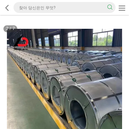
2
/
7