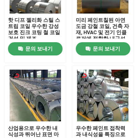
우리 에 관한 것
핫 디프 젤리화 스틸 스
미리 페인트칠된 아연
트립 코일 우수한 강성
도금 강철 코일, 건축 자
보호 진크 코팅 철 코일
재, HVAC 및 전기 인클
공장 투어
건설 및 제조
로저에 적합한 내구성
이 뛰어난 표면 처리
문의 보내기
문의 보내기
품질 관리
뉴스
사건
인용 을 요청 하십시오
산업용으로 우수한 내
우수한 페인트 접착력
식성과 뛰어난 표면 마
과 내식성을 특징으로
진료된 철 코일