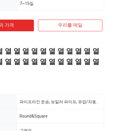
7~15일
의 가격
우리를 메일
열 열 열 열 열 열 열 열 열 열 열 열
열 열 열 열 열 열 열 열 열 열 열 열
파이프라인 운송, 보일러 파이프, 유압/자동차 파이프, 석유/가스 시추, 식품/음료/유제품, 기계 산업, 화학 산업, 광업, 건설 및 장식, 특수 목적
Round&Square
그래요