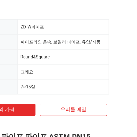
ZD-W파이프
파이프라인 운송, 보일러 파이프, 유압/자동차 파이프, 석유/가스 시추, 식품/음료/유제품, 기계 산업, 화학 산업, 광업, 건설 및 장식, 특수 목적
Round&Square
그래요
7~15일
의 가격
우리를 메일
 파이프 파이프 ASTM DN15