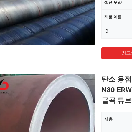
섹션 모양
제품 이름
ID
최고
탄소 용접 
N80 ER
굴곡 튜브
사용