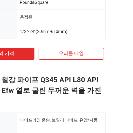
Round&Square
용접관
1/2"-24"(20mm-610mm)
의 가격
우리를 메일
철강 파이프 Q345 API L80 API
W Efw 열로 굴린 두꺼운 벽을 가진
파이프라인 운송, 보일러 파이프, 유압/자동차 파이프, 석유/가스 시추, 식품/음료/유제품, 기계 산업, 화학 산업, 광업, 건설 및 장식, 특수 목적