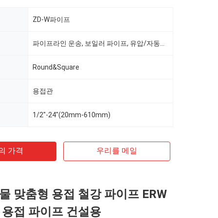
ZD-W파이프
파이프라인 운송, 보일러 파이프, 유압/자동차 파이프, 석유/가스 시추, 식품/음료/유제품, 기계 산업, 화학 산업, 광업, 건설 및 장식, 특수 목적
Round&Square
용접관
1/2"-24"(20mm-610mm)
의 가격
우리를 메일
물 맞춤형 용접 철강 파이프 ERW
 용접 파이프 건설용