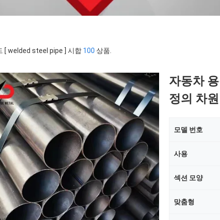
[ welded steel pipe ] 시합
100
상품.
자동차 용
정의 차원 
모델 번호
사용
섹션 모양
맞춤형